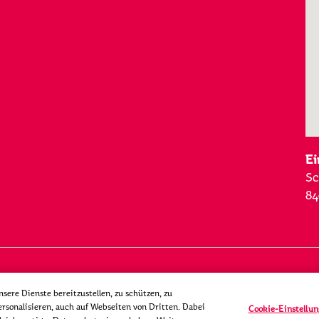
Ei
Sc
84
ere Dienste bereitzustellen, zu schützen, zu
rsonalisieren, auch auf Webseiten von Dritten. Dabei
Cookie-Einstellu